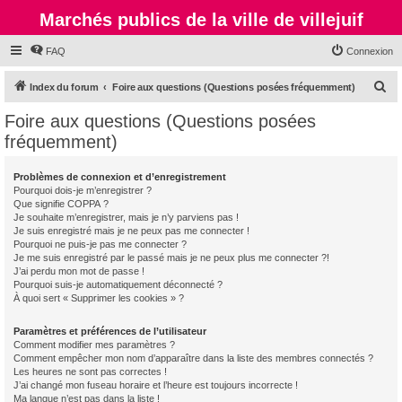
Marchés publics de la ville de villejuif
FAQ
Connexion
R
Index du forum
Foire aux questions (Questions posées fréquemment)
e
Foire aux questions (Questions posées
c
fréquemment)
h
e
Problèmes de connexion et d’enregistrement
Pourquoi dois-je m’enregistrer ?
r
Que signifie COPPA ?
c
Je souhaite m’enregistrer, mais je n’y parviens pas !
Je suis enregistré mais je ne peux pas me connecter !
h
Pourquoi ne puis-je pas me connecter ?
Je me suis enregistré par le passé mais je ne peux plus me connecter ?!
e
J’ai perdu mon mot de passe !
r
Pourquoi suis-je automatiquement déconnecté ?
À quoi sert « Supprimer les cookies » ?
Paramètres et préférences de l’utilisateur
Comment modifier mes paramètres ?
Comment empêcher mon nom d’apparaître dans la liste des membres connectés ?
Les heures ne sont pas correctes !
J’ai changé mon fuseau horaire et l’heure est toujours incorrecte !
Ma langue n’est pas dans la liste !