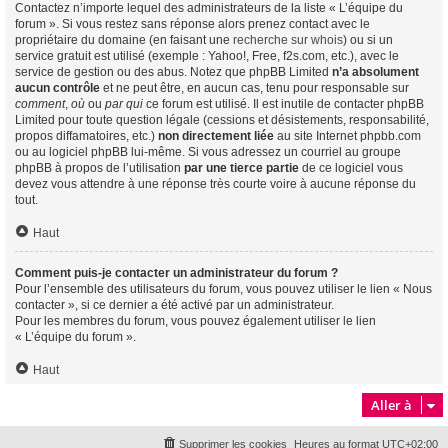
Contactez n’importe lequel des administrateurs de la liste « L’équipe du
forum ». Si vous restez sans réponse alors prenez contact avec le
propriétaire du domaine (en faisant une
recherche sur whois
) ou si un
service gratuit est utilisé (exemple : Yahoo!, Free, f2s.com, etc.), avec le
service de gestion ou des abus. Notez que phpBB Limited
n’a absolument
aucun contrôle
et ne peut être, en aucun cas, tenu pour responsable sur
comment
,
où
ou
par qui
ce forum est utilisé. Il est inutile de contacter phpBB
Limited pour toute question légale (cessions et désistements, responsabilité,
propos diffamatoires, etc.)
non directement liée
au site Internet phpbb.com
ou au logiciel phpBB lui-même. Si vous adressez un courriel au groupe
phpBB à propos de l’utilisation
par une tierce partie
de ce logiciel vous
devez vous attendre à une réponse très courte voire à aucune réponse du
tout.
Haut
Comment puis-je contacter un administrateur du forum ?
Pour l’ensemble des utilisateurs du forum, vous pouvez utiliser le lien « Nous
contacter », si ce dernier a été activé par un administrateur.
Pour les membres du forum, vous pouvez également utiliser le lien
« L’équipe du forum ».
Haut
Aller à
Supprimer les cookies
Heures au format
UTC+02:00