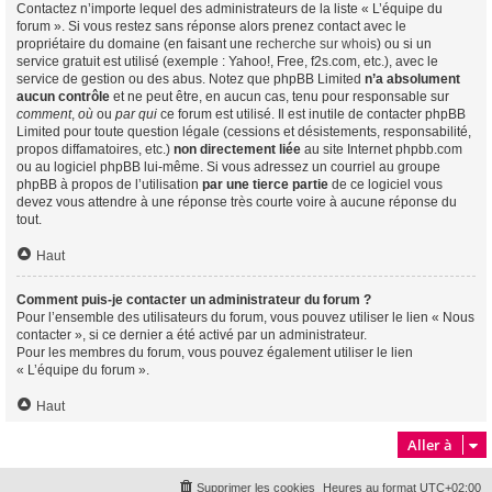
Contactez n’importe lequel des administrateurs de la liste « L’équipe du
forum ». Si vous restez sans réponse alors prenez contact avec le
propriétaire du domaine (en faisant une
recherche sur whois
) ou si un
service gratuit est utilisé (exemple : Yahoo!, Free, f2s.com, etc.), avec le
service de gestion ou des abus. Notez que phpBB Limited
n’a absolument
aucun contrôle
et ne peut être, en aucun cas, tenu pour responsable sur
comment
,
où
ou
par qui
ce forum est utilisé. Il est inutile de contacter phpBB
Limited pour toute question légale (cessions et désistements, responsabilité,
propos diffamatoires, etc.)
non directement liée
au site Internet phpbb.com
ou au logiciel phpBB lui-même. Si vous adressez un courriel au groupe
phpBB à propos de l’utilisation
par une tierce partie
de ce logiciel vous
devez vous attendre à une réponse très courte voire à aucune réponse du
tout.
Haut
Comment puis-je contacter un administrateur du forum ?
Pour l’ensemble des utilisateurs du forum, vous pouvez utiliser le lien « Nous
contacter », si ce dernier a été activé par un administrateur.
Pour les membres du forum, vous pouvez également utiliser le lien
« L’équipe du forum ».
Haut
Aller à
Supprimer les cookies
Heures au format
UTC+02:00