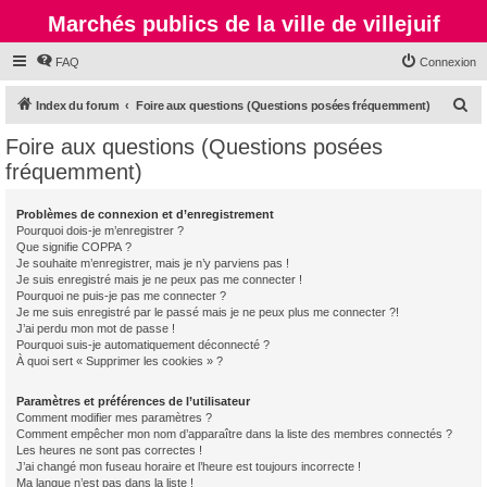
Marchés publics de la ville de villejuif
FAQ
Connexion
R
Index du forum
Foire aux questions (Questions posées fréquemment)
e
Foire aux questions (Questions posées
c
fréquemment)
h
e
Problèmes de connexion et d’enregistrement
Pourquoi dois-je m’enregistrer ?
r
Que signifie COPPA ?
c
Je souhaite m’enregistrer, mais je n’y parviens pas !
Je suis enregistré mais je ne peux pas me connecter !
h
Pourquoi ne puis-je pas me connecter ?
Je me suis enregistré par le passé mais je ne peux plus me connecter ?!
e
J’ai perdu mon mot de passe !
r
Pourquoi suis-je automatiquement déconnecté ?
À quoi sert « Supprimer les cookies » ?
Paramètres et préférences de l’utilisateur
Comment modifier mes paramètres ?
Comment empêcher mon nom d’apparaître dans la liste des membres connectés ?
Les heures ne sont pas correctes !
J’ai changé mon fuseau horaire et l’heure est toujours incorrecte !
Ma langue n’est pas dans la liste !