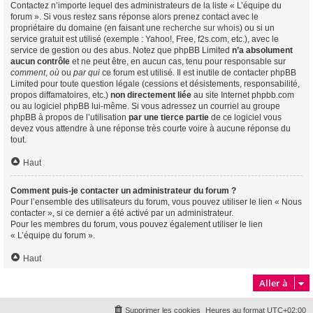
Contactez n’importe lequel des administrateurs de la liste « L’équipe du
forum ». Si vous restez sans réponse alors prenez contact avec le
propriétaire du domaine (en faisant une
recherche sur whois
) ou si un
service gratuit est utilisé (exemple : Yahoo!, Free, f2s.com, etc.), avec le
service de gestion ou des abus. Notez que phpBB Limited
n’a absolument
aucun contrôle
et ne peut être, en aucun cas, tenu pour responsable sur
comment
,
où
ou
par qui
ce forum est utilisé. Il est inutile de contacter phpBB
Limited pour toute question légale (cessions et désistements, responsabilité,
propos diffamatoires, etc.)
non directement liée
au site Internet phpbb.com
ou au logiciel phpBB lui-même. Si vous adressez un courriel au groupe
phpBB à propos de l’utilisation
par une tierce partie
de ce logiciel vous
devez vous attendre à une réponse très courte voire à aucune réponse du
tout.
Haut
Comment puis-je contacter un administrateur du forum ?
Pour l’ensemble des utilisateurs du forum, vous pouvez utiliser le lien « Nous
contacter », si ce dernier a été activé par un administrateur.
Pour les membres du forum, vous pouvez également utiliser le lien
« L’équipe du forum ».
Haut
Aller à
Supprimer les cookies
Heures au format
UTC+02:00