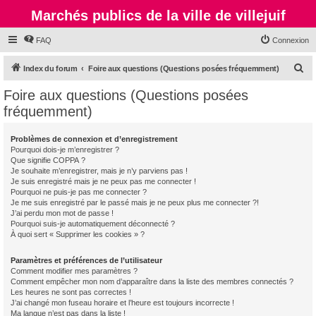
Marchés publics de la ville de villejuif
FAQ
Connexion
R
Index du forum
Foire aux questions (Questions posées fréquemment)
e
Foire aux questions (Questions posées
c
fréquemment)
h
e
Problèmes de connexion et d’enregistrement
Pourquoi dois-je m’enregistrer ?
r
Que signifie COPPA ?
c
Je souhaite m’enregistrer, mais je n’y parviens pas !
Je suis enregistré mais je ne peux pas me connecter !
h
Pourquoi ne puis-je pas me connecter ?
Je me suis enregistré par le passé mais je ne peux plus me connecter ?!
e
J’ai perdu mon mot de passe !
r
Pourquoi suis-je automatiquement déconnecté ?
À quoi sert « Supprimer les cookies » ?
Paramètres et préférences de l’utilisateur
Comment modifier mes paramètres ?
Comment empêcher mon nom d’apparaître dans la liste des membres connectés ?
Les heures ne sont pas correctes !
J’ai changé mon fuseau horaire et l’heure est toujours incorrecte !
Ma langue n’est pas dans la liste !