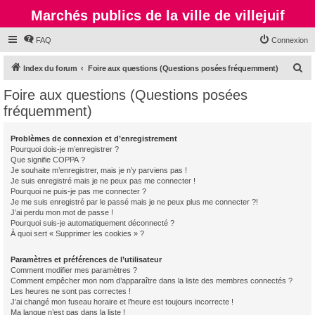
Marchés publics de la ville de villejuif
FAQ
Connexion
R
Index du forum
Foire aux questions (Questions posées fréquemment)
e
Foire aux questions (Questions posées
c
fréquemment)
h
e
Problèmes de connexion et d’enregistrement
Pourquoi dois-je m’enregistrer ?
r
Que signifie COPPA ?
c
Je souhaite m’enregistrer, mais je n’y parviens pas !
Je suis enregistré mais je ne peux pas me connecter !
h
Pourquoi ne puis-je pas me connecter ?
Je me suis enregistré par le passé mais je ne peux plus me connecter ?!
e
J’ai perdu mon mot de passe !
r
Pourquoi suis-je automatiquement déconnecté ?
À quoi sert « Supprimer les cookies » ?
Paramètres et préférences de l’utilisateur
Comment modifier mes paramètres ?
Comment empêcher mon nom d’apparaître dans la liste des membres connectés ?
Les heures ne sont pas correctes !
J’ai changé mon fuseau horaire et l’heure est toujours incorrecte !
Ma langue n’est pas dans la liste !