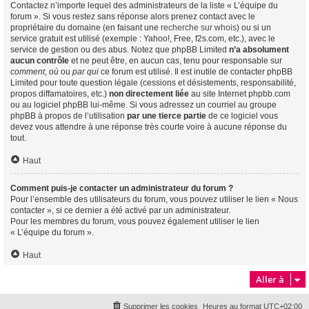
Contactez n’importe lequel des administrateurs de la liste « L’équipe du
forum ». Si vous restez sans réponse alors prenez contact avec le
propriétaire du domaine (en faisant une
recherche sur whois
) ou si un
service gratuit est utilisé (exemple : Yahoo!, Free, f2s.com, etc.), avec le
service de gestion ou des abus. Notez que phpBB Limited
n’a absolument
aucun contrôle
et ne peut être, en aucun cas, tenu pour responsable sur
comment
,
où
ou
par qui
ce forum est utilisé. Il est inutile de contacter phpBB
Limited pour toute question légale (cessions et désistements, responsabilité,
propos diffamatoires, etc.)
non directement liée
au site Internet phpbb.com
ou au logiciel phpBB lui-même. Si vous adressez un courriel au groupe
phpBB à propos de l’utilisation
par une tierce partie
de ce logiciel vous
devez vous attendre à une réponse très courte voire à aucune réponse du
tout.
Haut
Comment puis-je contacter un administrateur du forum ?
Pour l’ensemble des utilisateurs du forum, vous pouvez utiliser le lien « Nous
contacter », si ce dernier a été activé par un administrateur.
Pour les membres du forum, vous pouvez également utiliser le lien
« L’équipe du forum ».
Haut
Aller à
Supprimer les cookies
Heures au format
UTC+02:00