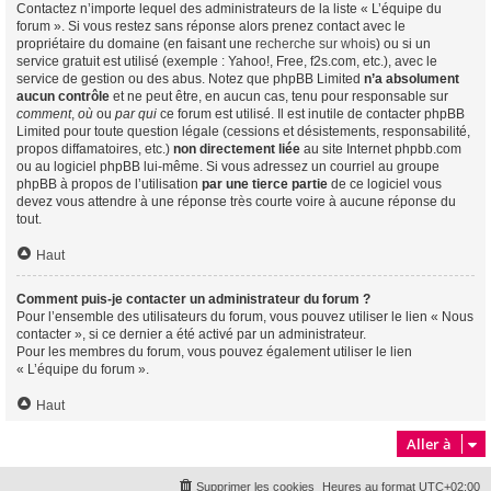
Contactez n’importe lequel des administrateurs de la liste « L’équipe du
forum ». Si vous restez sans réponse alors prenez contact avec le
propriétaire du domaine (en faisant une
recherche sur whois
) ou si un
service gratuit est utilisé (exemple : Yahoo!, Free, f2s.com, etc.), avec le
service de gestion ou des abus. Notez que phpBB Limited
n’a absolument
aucun contrôle
et ne peut être, en aucun cas, tenu pour responsable sur
comment
,
où
ou
par qui
ce forum est utilisé. Il est inutile de contacter phpBB
Limited pour toute question légale (cessions et désistements, responsabilité,
propos diffamatoires, etc.)
non directement liée
au site Internet phpbb.com
ou au logiciel phpBB lui-même. Si vous adressez un courriel au groupe
phpBB à propos de l’utilisation
par une tierce partie
de ce logiciel vous
devez vous attendre à une réponse très courte voire à aucune réponse du
tout.
Haut
Comment puis-je contacter un administrateur du forum ?
Pour l’ensemble des utilisateurs du forum, vous pouvez utiliser le lien « Nous
contacter », si ce dernier a été activé par un administrateur.
Pour les membres du forum, vous pouvez également utiliser le lien
« L’équipe du forum ».
Haut
Aller à
Supprimer les cookies
Heures au format
UTC+02:00