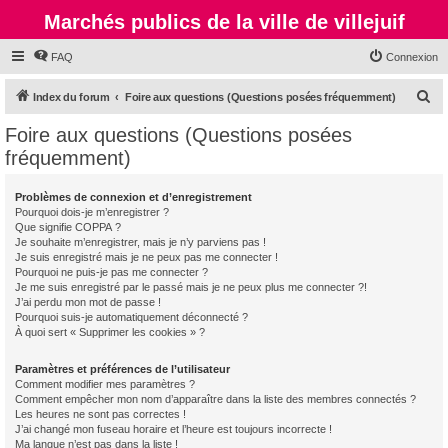
Marchés publics de la ville de villejuif
FAQ
Connexion
R
Index du forum
Foire aux questions (Questions posées fréquemment)
e
Foire aux questions (Questions posées
c
fréquemment)
h
e
Problèmes de connexion et d’enregistrement
Pourquoi dois-je m’enregistrer ?
r
Que signifie COPPA ?
c
Je souhaite m’enregistrer, mais je n’y parviens pas !
Je suis enregistré mais je ne peux pas me connecter !
h
Pourquoi ne puis-je pas me connecter ?
Je me suis enregistré par le passé mais je ne peux plus me connecter ?!
e
J’ai perdu mon mot de passe !
r
Pourquoi suis-je automatiquement déconnecté ?
À quoi sert « Supprimer les cookies » ?
Paramètres et préférences de l’utilisateur
Comment modifier mes paramètres ?
Comment empêcher mon nom d’apparaître dans la liste des membres connectés ?
Les heures ne sont pas correctes !
J’ai changé mon fuseau horaire et l’heure est toujours incorrecte !
Ma langue n’est pas dans la liste !