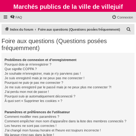
Marchés publics de la ville de villejuif
FAQ
Connexion
R
Index du forum
Foire aux questions (Questions posées fréquemment)
e
Foire aux questions (Questions posées
c
fréquemment)
h
e
Problèmes de connexion et d’enregistrement
Pourquoi dois-je m’enregistrer ?
r
Que signifie COPPA ?
c
Je souhaite m’enregistrer, mais je n’y parviens pas !
Je suis enregistré mais je ne peux pas me connecter !
h
Pourquoi ne puis-je pas me connecter ?
Je me suis enregistré par le passé mais je ne peux plus me connecter ?!
e
J’ai perdu mon mot de passe !
r
Pourquoi suis-je automatiquement déconnecté ?
À quoi sert « Supprimer les cookies » ?
Paramètres et préférences de l’utilisateur
Comment modifier mes paramètres ?
Comment empêcher mon nom d’apparaître dans la liste des membres connectés ?
Les heures ne sont pas correctes !
J’ai changé mon fuseau horaire et l’heure est toujours incorrecte !
Ma langue n’est pas dans la liste !