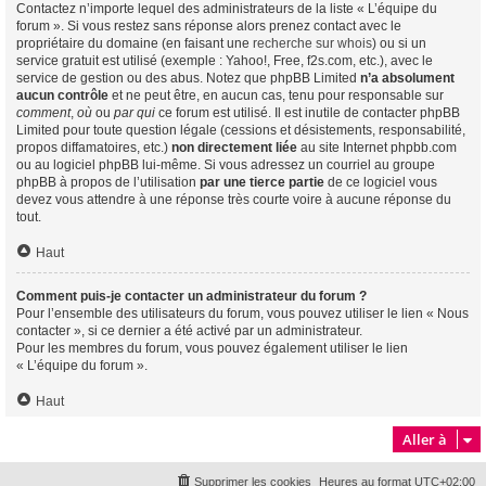
Contactez n’importe lequel des administrateurs de la liste « L’équipe du
forum ». Si vous restez sans réponse alors prenez contact avec le
propriétaire du domaine (en faisant une
recherche sur whois
) ou si un
service gratuit est utilisé (exemple : Yahoo!, Free, f2s.com, etc.), avec le
service de gestion ou des abus. Notez que phpBB Limited
n’a absolument
aucun contrôle
et ne peut être, en aucun cas, tenu pour responsable sur
comment
,
où
ou
par qui
ce forum est utilisé. Il est inutile de contacter phpBB
Limited pour toute question légale (cessions et désistements, responsabilité,
propos diffamatoires, etc.)
non directement liée
au site Internet phpbb.com
ou au logiciel phpBB lui-même. Si vous adressez un courriel au groupe
phpBB à propos de l’utilisation
par une tierce partie
de ce logiciel vous
devez vous attendre à une réponse très courte voire à aucune réponse du
tout.
Haut
Comment puis-je contacter un administrateur du forum ?
Pour l’ensemble des utilisateurs du forum, vous pouvez utiliser le lien « Nous
contacter », si ce dernier a été activé par un administrateur.
Pour les membres du forum, vous pouvez également utiliser le lien
« L’équipe du forum ».
Haut
Aller à
Supprimer les cookies
Heures au format
UTC+02:00