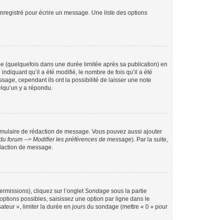
nregistré pour écrire un message. Une liste des options
 (quelquefois dans une durée limitée après sa publication) en
iquant qu’il a été modifié, le nombre de fois qu’il a été
sage, cependant ils ont la possibilité de laisser une note
elqu’un y a répondu.
rmulaire de rédaction de message. Vous pouvez aussi ajouter
du forum --> Modifier les préférences de message
). Par la suite,
daction de message.
ermissions), cliquez sur l’onglet
Sondage
sous la partie
ptions possibles, saisissez une option par ligne dans le
ateur », limiter la durée en jours du sondage (mettre « 0 » pour