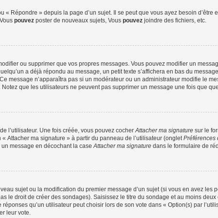
 « Répondre » depuis la page d’un sujet. Il se peut que vous ayez besoin d’être e
: Vous
pouvez
poster de nouveaux sujets, Vous
pouvez
joindre des fichiers, etc.
modifier ou supprimer que vos propres messages. Vous pouvez modifier un message
lqu’un a déjà répondu au message, un petit texte s’affichera en bas du message ind
n. Ce message n’apparaîtra pas si un modérateur ou un administrateur modifie le mes
ive. Notez que les utilisateurs ne peuvent pas supprimer un message une fois que qu
e l’utilisateur. Une fois créée, vous pouvez cocher
Attacher ma signature
sur le fo
 « Attacher ma signature » à partir du panneau de l’utilisateur (onglet
Préférences 
 à un message en décochant la case
Attacher ma signature
dans le formulaire de ré
ouveau sujet ou la modification du premier message d’un sujet (si vous en avez les p
 le droit de créer des sondages). Saisissez le titre du sondage et au moins deux o
onses qu’un utilisateur peut choisir lors de son vote dans « Option(s) par l’utilis
er leur vote.