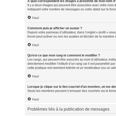
A quoi correspondent les images à proximité de mon nom d’u
Il y a deux images qui peuvent être associées avec votre nom d’
indiquant votre nombre de messages ou votre statut sur le fo
Haut
Comment puis-je afficher un avatar ?
Depuis votre panneau d’utilisateur, dans l’onglet « profil » vou
forum peut activer ou non les avatars et décider de la manière d
Haut
Qu’est-ce que mon rang et comment le modifier ?
Les rangs, qui peuvent être associés au nom d’utilisateur, ind
directement modifier l’intitulé d’un rang car il est paramétré p
cette pratique est rarement tolérée et un modérateur (ou un ad
Haut
Lorsque je clique sur le lien
courriel
d’un membre, on me de
Seuls les membres peuvent s’envoyer des courriels via le formulai
Haut
Problèmes liés à la publication de messages