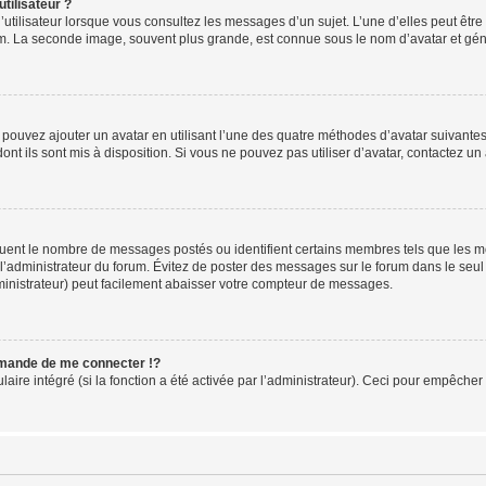
tilisateur ?
utilisateur lorsque vous consultez les messages d’un sujet. L’une d’elles peut êtr
rum. La seconde image, souvent plus grande, est connue sous le nom d’avatar et 
s pouvez ajouter un avatar en utilisant l’une des quatre méthodes d’avatar suivantes 
ont ils sont mis à disposition. Si vous ne pouvez pas utiliser d’avatar, contactez un
iquent le nombre de messages postés ou identifient certains membres tels que les 
ar l’administrateur du forum. Évitez de poster des messages sur le forum dans le seu
ministrateur) peut facilement abaisser votre compteur de messages.
mande de me connecter !?
re intégré (si la fonction a été activée par l’administrateur). Ceci pour empêcher l’u