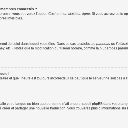
s membres connectés ?
forum », vous trouverez l’option
Cacher mon statut en ligne
. Si vous activez cette o
es invisibles.
ifférent de celui dans lequel vous êtes. Dans ce cas, accédez au
panneau de l’utilisa
ney, etc.). Notez que la modification du fuseau horaire, comme la plupart des para
ecte !
aire et que l’heure est toujours incorrecte, il se peut que le serveur ne soit pas à
installé votre langue ou bien que personne n’ait encore traduit phpBB dans votre l
s à créer et partager une nouvelle traduction. Vous trouverez plus d’informations sur l