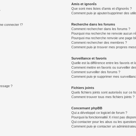
Amis et ignorés
Que sont mes listes d’amis et d’ignorés ?
?
Comment puis-je ajouter/supprimer des utilis
Recherche dans les forums
e connecter !?
Comment rechercher dans les forums ?
Pourquoi ma recherche ne renvoie aucun ré
Pourquoi ma recherche renvoie une page bl
Comment rechercher des membres ?
Comment puis-je trouver mes propres mess
Surveillance et favoris
Quelle est la différence entre les favoris et l
Comment mettre en favoris ou surveiller des
Comment surveiller des forums ?
Comment puis-je supprimer mes surveillanc
message ?
Fichiers joints
Quels fichiers joints sont autorisés sur ce f
Comment trouver tous mes fichiers joints ?
Concernant phpBB
Qui a développé ce logiciel de forum ?
Pourquoi la fonctionnalité X n’est pas dispon
Qui contacter pour les abus ou les questio
Comment puis-je contacter un administrateu