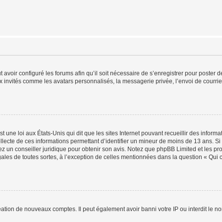
t avoir configuré les forums afin qu’il soit nécessaire de s’enregistrer pour poster
x invités comme les avatars personnalisés, la messagerie privée, l’envoi de courri
t une loi aux États-Unis qui dit que les sites Internet pouvant recueillir des infor
ollecte de ces informations permettant d’identifier un mineur de moins de 13 ans. S
tez un conseiller juridique pour obtenir son avis. Notez que phpBB Limited et les pr
gales de toutes sortes, à l’exception de celles mentionnées dans la question « Qui
réation de nouveaux comptes. Il peut également avoir banni votre IP ou interdit le no