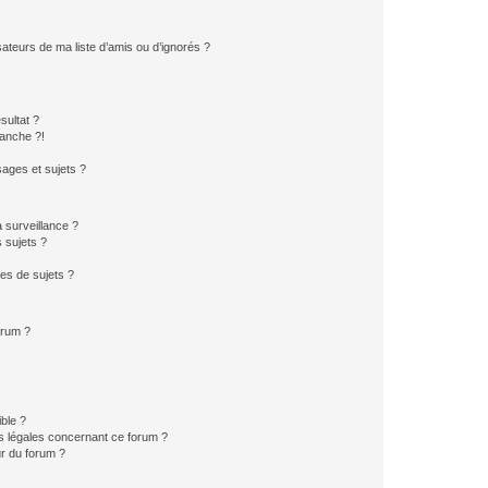
ateurs de ma liste d’amis ou d’ignorés ?
sultat ?
anche ?!
ages et sujets ?
a surveillance ?
 sujets ?
es de sujets ?
orum ?
ible ?
ns légales concernant ce forum ?
r du forum ?