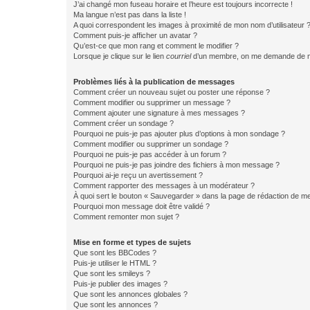
J’ai changé mon fuseau horaire et l’heure est toujours incorrecte !
Ma langue n’est pas dans la liste !
A quoi correspondent les images à proximité de mon nom d’utilisateur 
Comment puis-je afficher un avatar ?
Qu’est-ce que mon rang et comment le modifier ?
Lorsque je clique sur le lien
courriel
d’un membre, on me demande de m
Problèmes liés à la publication de messages
Comment créer un nouveau sujet ou poster une réponse ?
Comment modifier ou supprimer un message ?
Comment ajouter une signature à mes messages ?
Comment créer un sondage ?
Pourquoi ne puis-je pas ajouter plus d’options à mon sondage ?
Comment modifier ou supprimer un sondage ?
Pourquoi ne puis-je pas accéder à un forum ?
Pourquoi ne puis-je pas joindre des fichiers à mon message ?
Pourquoi ai-je reçu un avertissement ?
Comment rapporter des messages à un modérateur ?
À quoi sert le bouton « Sauvegarder » dans la page de rédaction de 
Pourquoi mon message doit être validé ?
Comment remonter mon sujet ?
Mise en forme et types de sujets
Que sont les BBCodes ?
Puis-je utiliser le HTML ?
Que sont les smileys ?
Puis-je publier des images ?
Que sont les annonces globales ?
Que sont les annonces ?