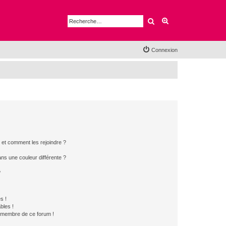
Rechercher
Recherche avancé
Connexion
s et comment les rejoindre ?
s une couleur différente ?
?
s !
bles !
n membre de ce forum !