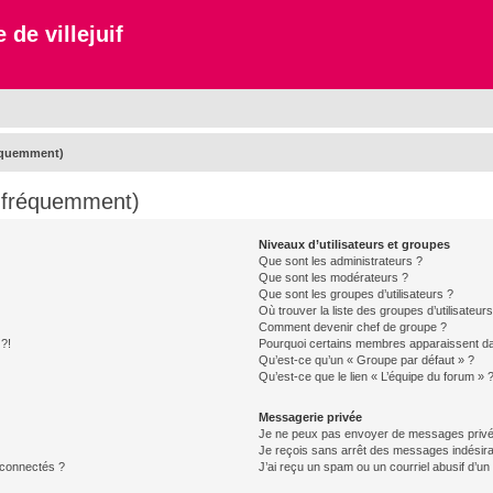
 de villejuif
réquemment)
s fréquemment)
Niveaux d’utilisateurs et groupes
Que sont les administrateurs ?
Que sont les modérateurs ?
Que sont les groupes d’utilisateurs ?
Où trouver la liste des groupes d’utilisateur
Comment devenir chef de groupe ?
 ?!
Pourquoi certains membres apparaissent dan
Qu’est-ce qu’un « Groupe par défaut » ?
Qu’est-ce que le lien « L’équipe du forum » 
Messagerie privée
Je ne peux pas envoyer de messages privé
Je reçois sans arrêt des messages indésira
 connectés ?
J’ai reçu un spam ou un courriel abusif d’u