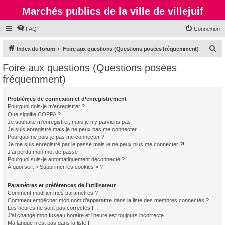
Marchés publics de la ville de villejuif
FAQ
Connexion
R
Index du forum
Foire aux questions (Questions posées fréquemment)
e
Foire aux questions (Questions posées
c
fréquemment)
h
e
Problèmes de connexion et d’enregistrement
Pourquoi dois-je m’enregistrer ?
r
Que signifie COPPA ?
c
Je souhaite m’enregistrer, mais je n’y parviens pas !
Je suis enregistré mais je ne peux pas me connecter !
h
Pourquoi ne puis-je pas me connecter ?
Je me suis enregistré par le passé mais je ne peux plus me connecter ?!
e
J’ai perdu mon mot de passe !
r
Pourquoi suis-je automatiquement déconnecté ?
À quoi sert « Supprimer les cookies » ?
Paramètres et préférences de l’utilisateur
Comment modifier mes paramètres ?
Comment empêcher mon nom d’apparaître dans la liste des membres connectés ?
Les heures ne sont pas correctes !
J’ai changé mon fuseau horaire et l’heure est toujours incorrecte !
Ma langue n’est pas dans la liste !