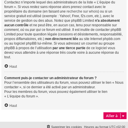
Contactez n’importe lequel des administrateurs de la liste « L’équipe du
forum ». Si vous restez sans réponse alors prenez contact avec le
propriétaire du domaine (en faisant une
recherche sur whois
) ou si un
service gratuit est utilisé (exemple : Yahoo!, Free, f2s.com, etc.), avec le
service de gestion ou des abus. Notez que phpBB Limited
n’a absolument
aucun contrôle
et ne peut être, en aucun cas, tenu pour responsable sur
comment
,
où
ou
par qui
ce forum est utilisé. Il est inutile de contacter phpBB
Limited pour toute question légale (cessions et désistements, responsabilité,
propos diffamatoires, etc.)
non directement liée
au site Internet phpbb.com
ou au logiciel phpBB lui-même. Si vous adressez un courriel au groupe
phpBB à propos de l’utilisation
par une tierce partie
de ce logiciel vous
devez vous attendre à une réponse très courte voire à aucune réponse du
tout.
Haut
Comment puis-je contacter un administrateur du forum ?
Pour l’ensemble des utilisateurs du forum, vous pouvez utiliser le lien « Nous
contacter », si ce dernier a été activé par un administrateur.
Pour les membres du forum, vous pouvez également utiliser le lien
« L’équipe du forum ».
Haut
Aller à
Supprimer les cookies
Heures au format
UTC+02:00