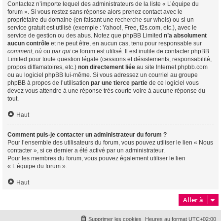
Contactez n’importe lequel des administrateurs de la liste « L’équipe du
forum ». Si vous restez sans réponse alors prenez contact avec le
propriétaire du domaine (en faisant une
recherche sur whois
) ou si un
service gratuit est utilisé (exemple : Yahoo!, Free, f2s.com, etc.), avec le
service de gestion ou des abus. Notez que phpBB Limited
n’a absolument
aucun contrôle
et ne peut être, en aucun cas, tenu pour responsable sur
comment
,
où
ou
par qui
ce forum est utilisé. Il est inutile de contacter phpBB
Limited pour toute question légale (cessions et désistements, responsabilité,
propos diffamatoires, etc.)
non directement liée
au site Internet phpbb.com
ou au logiciel phpBB lui-même. Si vous adressez un courriel au groupe
phpBB à propos de l’utilisation
par une tierce partie
de ce logiciel vous
devez vous attendre à une réponse très courte voire à aucune réponse du
tout.
Haut
Comment puis-je contacter un administrateur du forum ?
Pour l’ensemble des utilisateurs du forum, vous pouvez utiliser le lien « Nous
contacter », si ce dernier a été activé par un administrateur.
Pour les membres du forum, vous pouvez également utiliser le lien
« L’équipe du forum ».
Haut
Aller à
Supprimer les cookies
Heures au format
UTC+02:00