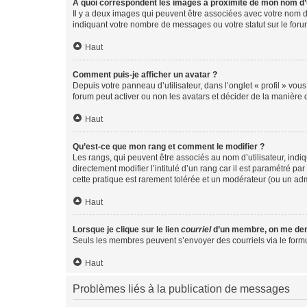
A quoi correspondent les images à proximité de mon nom d’u
Il y a deux images qui peuvent être associées avec votre nom d’
indiquant votre nombre de messages ou votre statut sur le fo
Haut
Comment puis-je afficher un avatar ?
Depuis votre panneau d’utilisateur, dans l’onglet « profil » vou
forum peut activer ou non les avatars et décider de la manière d
Haut
Qu’est-ce que mon rang et comment le modifier ?
Les rangs, qui peuvent être associés au nom d’utilisateur, ind
directement modifier l’intitulé d’un rang car il est paramétré p
cette pratique est rarement tolérée et un modérateur (ou un ad
Haut
Lorsque je clique sur le lien
courriel
d’un membre, on me de
Seuls les membres peuvent s’envoyer des courriels via le formulai
Haut
Problèmes liés à la publication de messages