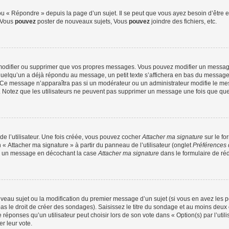
 « Répondre » depuis la page d’un sujet. Il se peut que vous ayez besoin d’être e
: Vous
pouvez
poster de nouveaux sujets, Vous
pouvez
joindre des fichiers, etc.
modifier ou supprimer que vos propres messages. Vous pouvez modifier un message
lqu’un a déjà répondu au message, un petit texte s’affichera en bas du message ind
n. Ce message n’apparaîtra pas si un modérateur ou un administrateur modifie le mes
ive. Notez que les utilisateurs ne peuvent pas supprimer un message une fois que qu
e l’utilisateur. Une fois créée, vous pouvez cocher
Attacher ma signature
sur le fo
 « Attacher ma signature » à partir du panneau de l’utilisateur (onglet
Préférences 
 à un message en décochant la case
Attacher ma signature
dans le formulaire de ré
ouveau sujet ou la modification du premier message d’un sujet (si vous en avez les p
 le droit de créer des sondages). Saisissez le titre du sondage et au moins deux o
onses qu’un utilisateur peut choisir lors de son vote dans « Option(s) par l’utilis
er leur vote.