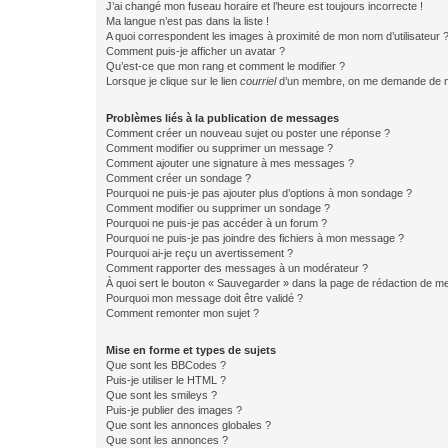
J’ai changé mon fuseau horaire et l’heure est toujours incorrecte !
Ma langue n’est pas dans la liste !
A quoi correspondent les images à proximité de mon nom d’utilisateur 
Comment puis-je afficher un avatar ?
Qu’est-ce que mon rang et comment le modifier ?
Lorsque je clique sur le lien
courriel
d’un membre, on me demande de m
Problèmes liés à la publication de messages
Comment créer un nouveau sujet ou poster une réponse ?
Comment modifier ou supprimer un message ?
Comment ajouter une signature à mes messages ?
Comment créer un sondage ?
Pourquoi ne puis-je pas ajouter plus d’options à mon sondage ?
Comment modifier ou supprimer un sondage ?
Pourquoi ne puis-je pas accéder à un forum ?
Pourquoi ne puis-je pas joindre des fichiers à mon message ?
Pourquoi ai-je reçu un avertissement ?
Comment rapporter des messages à un modérateur ?
À quoi sert le bouton « Sauvegarder » dans la page de rédaction de 
Pourquoi mon message doit être validé ?
Comment remonter mon sujet ?
Mise en forme et types de sujets
Que sont les BBCodes ?
Puis-je utiliser le HTML ?
Que sont les smileys ?
Puis-je publier des images ?
Que sont les annonces globales ?
Que sont les annonces ?