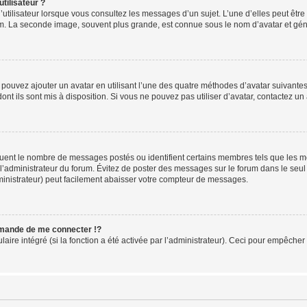
tilisateur ?
utilisateur lorsque vous consultez les messages d’un sujet. L’une d’elles peut êtr
rum. La seconde image, souvent plus grande, est connue sous le nom d’avatar et 
s pouvez ajouter un avatar en utilisant l’une des quatre méthodes d’avatar suivantes 
ont ils sont mis à disposition. Si vous ne pouvez pas utiliser d’avatar, contactez un
iquent le nombre de messages postés ou identifient certains membres tels que les 
ar l’administrateur du forum. Évitez de poster des messages sur le forum dans le seu
ministrateur) peut facilement abaisser votre compteur de messages.
mande de me connecter !?
re intégré (si la fonction a été activée par l’administrateur). Ceci pour empêcher l’u