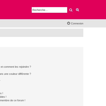
Rechercher
Recherche avancé
Connexion
s et comment les rejoindre ?
s une couleur différente ?
?
s !
bles !
n membre de ce forum !