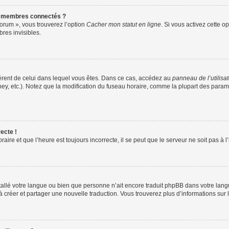
s membres connectés ?
forum », vous trouverez l’option
Cacher mon statut en ligne
. Si vous activez cette o
es invisibles.
ifférent de celui dans lequel vous êtes. Dans ce cas, accédez au
panneau de l’utilisa
ney, etc.). Notez que la modification du fuseau horaire, comme la plupart des para
ecte !
aire et que l’heure est toujours incorrecte, il se peut que le serveur ne soit pas à
installé votre langue ou bien que personne n’ait encore traduit phpBB dans votre l
s à créer et partager une nouvelle traduction. Vous trouverez plus d’informations sur l