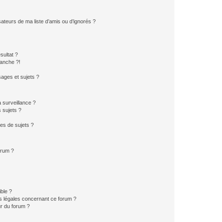
ateurs de ma liste d’amis ou d’ignorés ?
sultat ?
anche ?!
ages et sujets ?
a surveillance ?
 sujets ?
es de sujets ?
orum ?
ible ?
ns légales concernant ce forum ?
r du forum ?