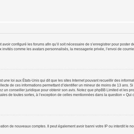
t avoir configuré les forums afin qu’il soit nécessaire de s’enregistrer pour poster
x invités comme les avatars personnalisés, la messagerie privée, l’envoi de courri
t une loi aux États-Unis qui dit que les sites Internet pouvant recueillir des infor
ollecte de ces informations permettant d’identifier un mineur de moins de 13 ans. S
tez un conseiller juridique pour obtenir son avis. Notez que phpBB Limited et les pr
gales de toutes sortes, à l’exception de celles mentionnées dans la question « Qui
réation de nouveaux comptes. Il peut également avoir banni votre IP ou interdit le no