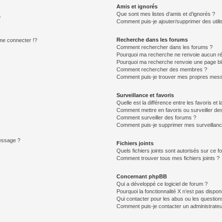
Amis et ignorés
Que sont mes listes d’amis et d’ignorés ?
?
Comment puis-je ajouter/supprimer des utilis
Recherche dans les forums
e connecter !?
Comment rechercher dans les forums ?
Pourquoi ma recherche ne renvoie aucun ré
Pourquoi ma recherche renvoie une page bl
Comment rechercher des membres ?
Comment puis-je trouver mes propres mess
Surveillance et favoris
Quelle est la différence entre les favoris et l
Comment mettre en favoris ou surveiller des
Comment surveiller des forums ?
Comment puis-je supprimer mes surveillanc
message ?
Fichiers joints
Quels fichiers joints sont autorisés sur ce f
Comment trouver tous mes fichiers joints ?
Concernant phpBB
Qui a développé ce logiciel de forum ?
Pourquoi la fonctionnalité X n’est pas dispon
Qui contacter pour les abus ou les questio
Comment puis-je contacter un administrateu