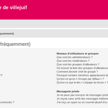
 de villejuif
réquemment)
s fréquemment)
Niveaux d’utilisateurs et groupes
Que sont les administrateurs ?
Que sont les modérateurs ?
Que sont les groupes d’utilisateurs ?
Où trouver la liste des groupes d’utilisateur
Comment devenir chef de groupe ?
 ?!
Pourquoi certains membres apparaissent dan
Qu’est-ce qu’un « Groupe par défaut » ?
Qu’est-ce que le lien « L’équipe du forum » 
Messagerie privée
Je ne peux pas envoyer de messages privé
Je reçois sans arrêt des messages indésira
 connectés ?
J’ai reçu un spam ou un courriel abusif d’u