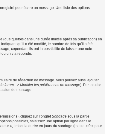
nregistré pour écrire un message. Une liste des options
 (quelquefois dans une durée limitée après sa publication) en
iquant qu’il a été modifié, le nombre de fois qu’il a été
sage, cependant ils ont la possibilité de laisser une note
elqu’un y a répondu.
rmulaire de rédaction de message. Vous pouvez aussi ajouter
du forum --> Modifier les préférences de message
). Par la suite,
daction de message.
ermissions), cliquez sur l’onglet
Sondage
sous la partie
ptions possibles, saisissez une option par ligne dans le
ateur », limiter la durée en jours du sondage (mettre « 0 » pour