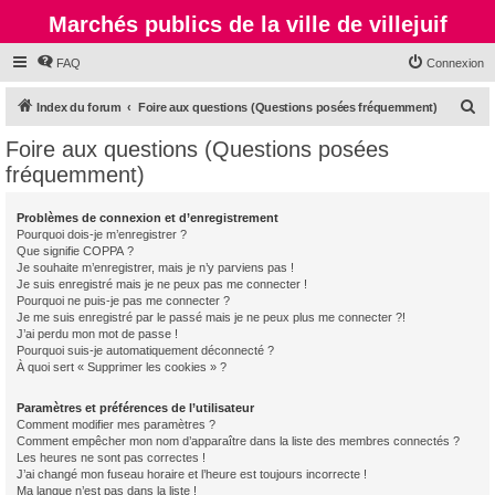
Marchés publics de la ville de villejuif
FAQ
Connexion
R
Index du forum
Foire aux questions (Questions posées fréquemment)
e
Foire aux questions (Questions posées
c
fréquemment)
h
e
Problèmes de connexion et d’enregistrement
Pourquoi dois-je m’enregistrer ?
r
Que signifie COPPA ?
c
Je souhaite m’enregistrer, mais je n’y parviens pas !
Je suis enregistré mais je ne peux pas me connecter !
h
Pourquoi ne puis-je pas me connecter ?
Je me suis enregistré par le passé mais je ne peux plus me connecter ?!
e
J’ai perdu mon mot de passe !
r
Pourquoi suis-je automatiquement déconnecté ?
À quoi sert « Supprimer les cookies » ?
Paramètres et préférences de l’utilisateur
Comment modifier mes paramètres ?
Comment empêcher mon nom d’apparaître dans la liste des membres connectés ?
Les heures ne sont pas correctes !
J’ai changé mon fuseau horaire et l’heure est toujours incorrecte !
Ma langue n’est pas dans la liste !