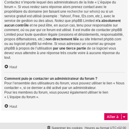
Contactez n’importe lequel des administrateurs de la liste « L’équipe du
forum ». Si vous restez sans réponse alors prenez contact avec le
propriétaire du domaine (en faisant une
recherche sur whois
) ou si un
service gratuit est utilisé (exemple : Yahoo!, Free, f2s.com, etc.), avec le
service de gestion ou des abus. Notez que phpBB Limited
n’a absolument
aucun contrôle
et ne peut être, en aucun cas, tenu pour responsable sur
comment
,
où
ou
par qui
ce forum est utilisé. Il est inutile de contacter phpBB
Limited pour toute question légale (cessions et désistements, responsabilité,
propos diffamatoires, etc.)
non directement liée
au site Internet phpbb.com
ou au logiciel phpBB lui-même. Si vous adressez un courriel au groupe
phpBB à propos de l’utilisation
par une tierce partie
de ce logiciel vous
devez vous attendre à une réponse très courte voire à aucune réponse du
tout.
Haut
Comment puis-je contacter un administrateur du forum ?
Pour l’ensemble des utilisateurs du forum, vous pouvez utiliser le lien « Nous
contacter », si ce dernier a été activé par un administrateur.
Pour les membres du forum, vous pouvez également utiliser le lien
« L’équipe du forum ».
Haut
Aller à
Supprimer les cookies
Heures au format
UTC+02:00