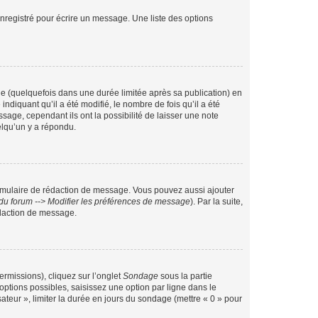
nregistré pour écrire un message. Une liste des options
 (quelquefois dans une durée limitée après sa publication) en
iquant qu’il a été modifié, le nombre de fois qu’il a été
sage, cependant ils ont la possibilité de laisser une note
elqu’un y a répondu.
rmulaire de rédaction de message. Vous pouvez aussi ajouter
du forum --> Modifier les préférences de message
). Par la suite,
daction de message.
ermissions), cliquez sur l’onglet
Sondage
sous la partie
ptions possibles, saisissez une option par ligne dans le
ateur », limiter la durée en jours du sondage (mettre « 0 » pour