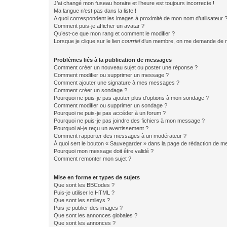
J’ai changé mon fuseau horaire et l’heure est toujours incorrecte !
Ma langue n’est pas dans la liste !
A quoi correspondent les images à proximité de mon nom d’utilisateur 
Comment puis-je afficher un avatar ?
Qu’est-ce que mon rang et comment le modifier ?
Lorsque je clique sur le lien
courriel
d’un membre, on me demande de m
Problèmes liés à la publication de messages
Comment créer un nouveau sujet ou poster une réponse ?
Comment modifier ou supprimer un message ?
Comment ajouter une signature à mes messages ?
Comment créer un sondage ?
Pourquoi ne puis-je pas ajouter plus d’options à mon sondage ?
Comment modifier ou supprimer un sondage ?
Pourquoi ne puis-je pas accéder à un forum ?
Pourquoi ne puis-je pas joindre des fichiers à mon message ?
Pourquoi ai-je reçu un avertissement ?
Comment rapporter des messages à un modérateur ?
À quoi sert le bouton « Sauvegarder » dans la page de rédaction de 
Pourquoi mon message doit être validé ?
Comment remonter mon sujet ?
Mise en forme et types de sujets
Que sont les BBCodes ?
Puis-je utiliser le HTML ?
Que sont les smileys ?
Puis-je publier des images ?
Que sont les annonces globales ?
Que sont les annonces ?