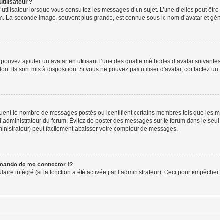
tilisateur ?
utilisateur lorsque vous consultez les messages d’un sujet. L’une d’elles peut êtr
rum. La seconde image, souvent plus grande, est connue sous le nom d’avatar et 
s pouvez ajouter un avatar en utilisant l’une des quatre méthodes d’avatar suivantes 
ont ils sont mis à disposition. Si vous ne pouvez pas utiliser d’avatar, contactez un
iquent le nombre de messages postés ou identifient certains membres tels que les 
ar l’administrateur du forum. Évitez de poster des messages sur le forum dans le seu
ministrateur) peut facilement abaisser votre compteur de messages.
mande de me connecter !?
re intégré (si la fonction a été activée par l’administrateur). Ceci pour empêcher l’u