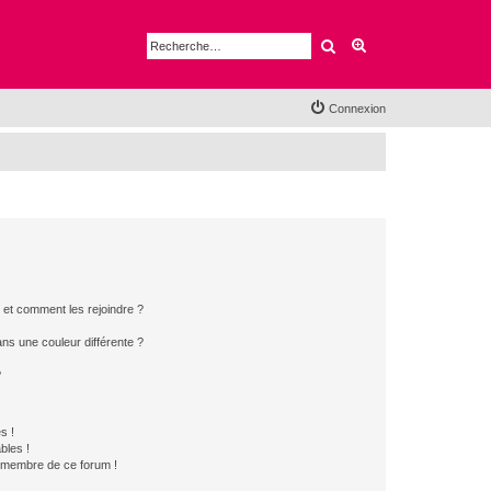
Rechercher
Recherche avancé
Connexion
s et comment les rejoindre ?
s une couleur différente ?
?
s !
bles !
n membre de ce forum !