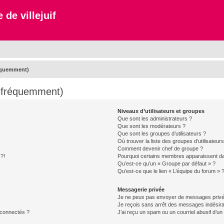
 de villejuif
réquemment)
s fréquemment)
Niveaux d’utilisateurs et groupes
Que sont les administrateurs ?
Que sont les modérateurs ?
Que sont les groupes d’utilisateurs ?
Où trouver la liste des groupes d’utilisateur
Comment devenir chef de groupe ?
 ?!
Pourquoi certains membres apparaissent dan
Qu’est-ce qu’un « Groupe par défaut » ?
Qu’est-ce que le lien « L’équipe du forum » 
Messagerie privée
Je ne peux pas envoyer de messages privé
Je reçois sans arrêt des messages indésira
 connectés ?
J’ai reçu un spam ou un courriel abusif d’u