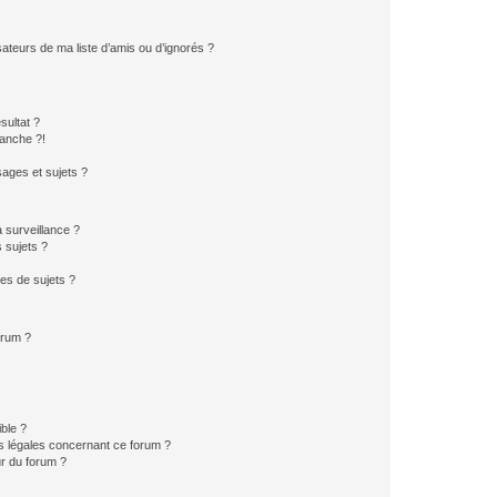
ateurs de ma liste d’amis ou d’ignorés ?
sultat ?
anche ?!
ages et sujets ?
a surveillance ?
 sujets ?
es de sujets ?
orum ?
ible ?
ns légales concernant ce forum ?
r du forum ?