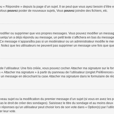
 « Répondre » depuis la page d’un sujet. Il se peut que vous ayez besoin d’être e
: Vous
pouvez
poster de nouveaux sujets, Vous
pouvez
joindre des fichiers, etc.
modifier ou supprimer que vos propres messages. Vous pouvez modifier un message
lqu’un a déjà répondu au message, un petit texte s’affichera en bas du message ind
n. Ce message n’apparaîtra pas si un modérateur ou un administrateur modifie le mes
ive. Notez que les utilisateurs ne peuvent pas supprimer un message une fois que qu
e l’utilisateur. Une fois créée, vous pouvez cocher
Attacher ma signature
sur le fo
 « Attacher ma signature » à partir du panneau de l’utilisateur (onglet
Préférences 
 à un message en décochant la case
Attacher ma signature
dans le formulaire de ré
ouveau sujet ou la modification du premier message d’un sujet (si vous en avez les p
 le droit de créer des sondages). Saisissez le titre du sondage et au moins deux o
onses qu’un utilisateur peut choisir lors de son vote dans « Option(s) par l’utilis
er leur vote.