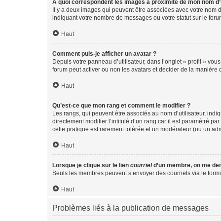
A quoi correspondent les images à proximité de mon nom d’u
Il y a deux images qui peuvent être associées avec votre nom d’
indiquant votre nombre de messages ou votre statut sur le fo
Haut
Comment puis-je afficher un avatar ?
Depuis votre panneau d’utilisateur, dans l’onglet « profil » vou
forum peut activer ou non les avatars et décider de la manière d
Haut
Qu’est-ce que mon rang et comment le modifier ?
Les rangs, qui peuvent être associés au nom d’utilisateur, ind
directement modifier l’intitulé d’un rang car il est paramétré p
cette pratique est rarement tolérée et un modérateur (ou un ad
Haut
Lorsque je clique sur le lien
courriel
d’un membre, on me de
Seuls les membres peuvent s’envoyer des courriels via le formulai
Haut
Problèmes liés à la publication de messages