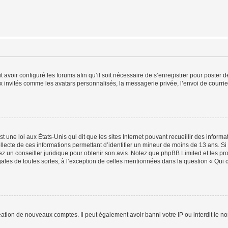
t avoir configuré les forums afin qu’il soit nécessaire de s’enregistrer pour poster
x invités comme les avatars personnalisés, la messagerie privée, l’envoi de courri
t une loi aux États-Unis qui dit que les sites Internet pouvant recueillir des infor
ollecte de ces informations permettant d’identifier un mineur de moins de 13 ans. S
tez un conseiller juridique pour obtenir son avis. Notez que phpBB Limited et les pr
gales de toutes sortes, à l’exception de celles mentionnées dans la question « Qui
réation de nouveaux comptes. Il peut également avoir banni votre IP ou interdit le no