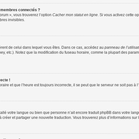
s membres connectés ?
forum », vous trouverez l’option
Cacher mon statut en ligne
. Si vous activez cette o
es invisibles.
ifférent de celui dans lequel vous êtes. Dans ce cas, accédez au
panneau de l’utilisa
ney, etc.). Notez que la modification du fuseau horaire, comme la plupart des para
ecte !
aire et que l’heure est toujours incorrecte, il se peut que le serveur ne soit pas à
installé votre langue ou bien que personne n’ait encore traduit phpBB dans votre l
s à créer et partager une nouvelle traduction. Vous trouverez plus d’informations sur l