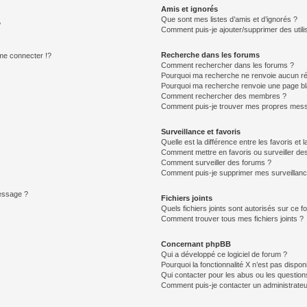
Amis et ignorés
Que sont mes listes d’amis et d’ignorés ?
?
Comment puis-je ajouter/supprimer des utilis
Recherche dans les forums
e connecter !?
Comment rechercher dans les forums ?
Pourquoi ma recherche ne renvoie aucun ré
Pourquoi ma recherche renvoie une page bl
Comment rechercher des membres ?
Comment puis-je trouver mes propres mess
Surveillance et favoris
Quelle est la différence entre les favoris et l
Comment mettre en favoris ou surveiller des
Comment surveiller des forums ?
Comment puis-je supprimer mes surveillanc
message ?
Fichiers joints
Quels fichiers joints sont autorisés sur ce f
Comment trouver tous mes fichiers joints ?
Concernant phpBB
Qui a développé ce logiciel de forum ?
Pourquoi la fonctionnalité X n’est pas dispon
Qui contacter pour les abus ou les questio
Comment puis-je contacter un administrateu